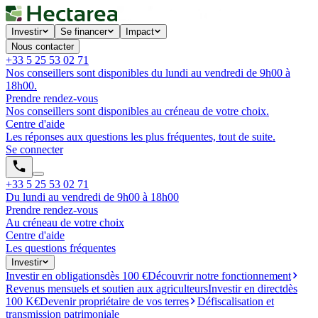
Investir
Se financer
Impact
Nous contacter
+33 5 25 53 02 71
Nos conseillers sont disponibles du lundi au vendredi de 9h00 à
18h00.
Prendre rendez-vous
Nos conseillers sont disponibles au créneau de votre choix.
Centre d'aide
Les réponses aux questions les plus fréquentes, tout de suite.
Se connecter
+33 5 25 53 02 71
Du lundi au vendredi de 9h00 à 18h00
Prendre rendez-vous
Au créneau de votre choix
Centre d'aide
Les questions fréquentes
Investir
Investir en obligations
dès 100 €
Découvrir notre fonctionnement
Revenus mensuels et soutien aux agriculteurs
Investir en direct
dès
100 K€
Devenir propriétaire de vos terres
Défiscalisation et
transmission patrimoniale