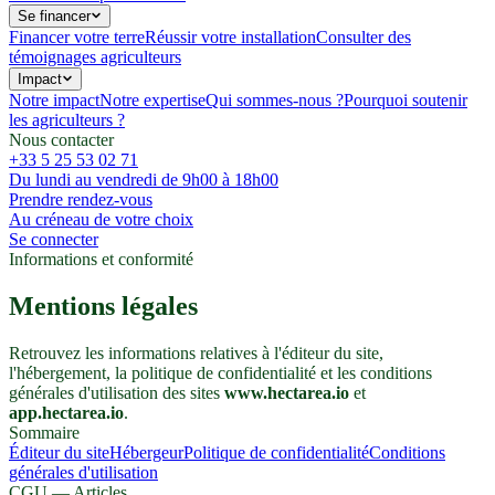
Se financer
Financer votre terre
Réussir votre installation
Consulter des
témoignages agriculteurs
Impact
Notre impact
Notre expertise
Qui sommes-nous ?
Pourquoi soutenir
les agriculteurs ?
Nous contacter
+33 5 25 53 02 71
Du lundi au vendredi de 9h00 à 18h00
Prendre rendez-vous
Au créneau de votre choix
Se connecter
Informations et conformité
Mentions légales
Retrouvez les informations relatives à l'éditeur du site,
l'hébergement, la politique de confidentialité et les conditions
générales d'utilisation des sites
www.hectarea.io
et
app.hectarea.io
.
Sommaire
Éditeur du site
Hébergeur
Politique de confidentialité
Conditions
générales d'utilisation
CGU — Articles