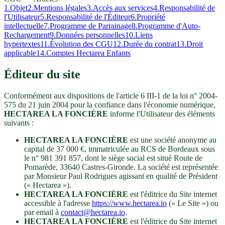
1
.
Objet
2
.
Mentions légales
3
.
Accès aux services
4
.
Responsabilité de
l'Utilisateur
5
.
Responsabilité de l'Éditeur
6
.
Propriété
intellectuelle
7
.
Programme de Parrainage
8
.
Programme d'Auto-
Rechargement
9
.
Données personnelles
10
.
Liens
hypertextes
11
.
Évolution des CGU
12
.
Durée du contrat
13
.
Droit
applicable
14
.
Comptes Hectarea Enfants
Éditeur du site
Conformément aux dispositions de l'article 6 III-1 de la loi n° 2004-
575 du 21 juin 2004 pour la confiance dans l'économie numérique,
HECTAREA LA FONCIÈRE
informe l'Utilisateur des éléments
suivants :
HECTAREA LA FONCIÈRE
est une société anonyme au
capital de 37 000 €, immatriculée au RCS de Bordeaux sous
le n° 981 391 857, dont le siège social est situé Route de
Pomarède, 33640 Castres-Gironde. La société est représentée
par Monsieur Paul Rodrigues agissant en qualité de Président
(« Hectarea »).
HECTAREA LA FONCIÈRE
est l'éditrice du Site internet
accessible à l'adresse
https://www.hectarea.io
(« Le Site ») ou
par email à
contact@hectarea.io
.
HECTAREA LA FONCIÈRE
est l'éditrice du Site internet