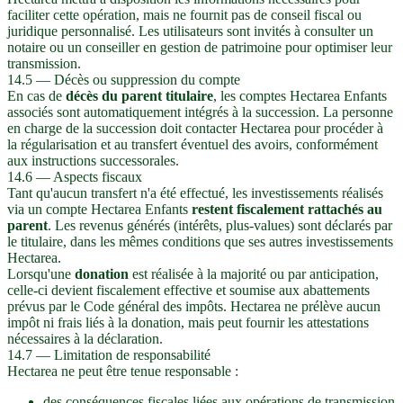
faciliter cette opération, mais ne fournit pas de conseil fiscal ou
juridique personnalisé. Les utilisateurs sont invités à consulter un
notaire ou un conseiller en gestion de patrimoine pour optimiser leur
transmission.
14.5 — Décès ou suppression du compte
En cas de
décès du parent titulaire
, les comptes Hectarea Enfants
associés sont automatiquement intégrés à la succession. La personne
en charge de la succession doit contacter Hectarea pour procéder à
la régularisation et au transfert éventuel des avoirs, conformément
aux instructions successorales.
14.6 — Aspects fiscaux
Tant qu'aucun transfert n'a été effectué, les investissements réalisés
via un compte Hectarea Enfants
restent fiscalement rattachés au
parent
. Les revenus générés (intérêts, plus-values) sont déclarés par
le titulaire, dans les mêmes conditions que ses autres investissements
Hectarea.
Lorsqu'une
donation
est réalisée à la majorité ou par anticipation,
celle-ci devient fiscalement effective et soumise aux abattements
prévus par le Code général des impôts. Hectarea ne prélève aucun
impôt ni frais liés à la donation, mais peut fournir les attestations
nécessaires à la déclaration.
14.7 — Limitation de responsabilité
Hectarea ne peut être tenue responsable :
des conséquences fiscales liées aux opérations de transmission