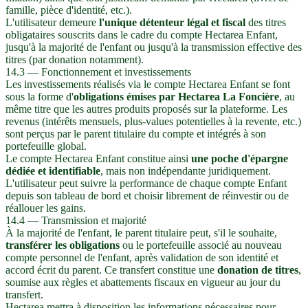
famille, pièce d'identité, etc.).
L'utilisateur demeure
l'unique détenteur légal et fiscal
des titres
obligataires souscrits dans le cadre du compte Hectarea Enfant,
jusqu'à la majorité de l'enfant ou jusqu'à la transmission effective des
titres (par donation notamment).
14.3 — Fonctionnement et investissements
Les investissements réalisés via le compte Hectarea Enfant se font
sous la forme d'
obligations émises par Hectarea La Foncière
, au
même titre que les autres produits proposés sur la plateforme. Les
revenus (intérêts mensuels, plus-values potentielles à la revente, etc.)
sont perçus par le parent titulaire du compte et intégrés à son
portefeuille global.
Le compte Hectarea Enfant constitue ainsi
une poche d'épargne
dédiée et identifiable
, mais non indépendante juridiquement.
L'utilisateur peut suivre la performance de chaque compte Enfant
depuis son tableau de bord et choisir librement de réinvestir ou de
réallouer les gains.
14.4 — Transmission et majorité
À la majorité de l'enfant, le parent titulaire peut, s'il le souhaite,
transférer les obligations
ou le portefeuille associé au nouveau
compte personnel de l'enfant, après validation de son identité et
accord écrit du parent. Ce transfert constitue une
donation de titres
,
soumise aux règles et abattements fiscaux en vigueur au jour du
transfert.
Hectarea mettra à disposition les informations nécessaires pour