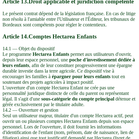
Article
13
.
Droit applicable et juridiction compétente
Le présent contrat dépend de la législation française. En cas de litige
non résolu à l'amiable entre l'Utilisateur et l'Éditeur, les tribunaux de
Bordeaux sont compétents pour régler le contentieux.
Article
14
.
Comptes Hectarea Enfants
14.1 — Objet du dispositif
Le programme
Hectarea Enfants
permet aux utilisateurs d'ouvrir,
depuis leur espace personnel, une
poche d'investissement dédiée à
leurs enfants
, afin de leur constituer progressivement une épargne
durable investie dans la terre agricole. Ce dispositif vise à
encourager les familles à
épargner pour leurs enfants
tout en
soutenant des projets agricoles à impact positif.
L'ouverture d'un compte Hectarea Enfant ne crée pas une
personnalité juridique distincte de celle du parent ou représentant
légal. Il s'agit d'une
sous-catégorie du compte principal
détenue et
gérée exclusivement par le titulaire adulte.
14.2 — Ouverture et gestion
Seul un utilisateur majeur, titulaire d'un compte Hectarea actif, peut
ouvrir un ou plusieurs comptes Hectarea Enfants depuis son espace
personnel. Lors de l'ouverture, il doit fournir les informations
d'identification de l'enfant (nom, prénom, date de naissance, lien de
filiation) ainsi que tout justificatif demandé par Hectarea (livret de