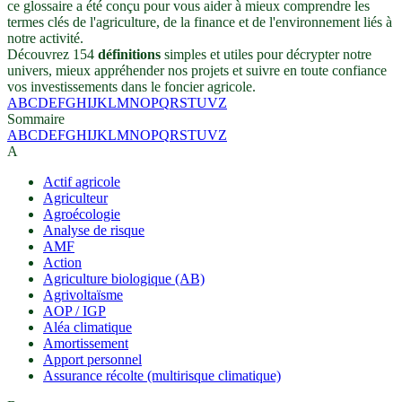
ce glossaire a été conçu pour vous aider à mieux comprendre les
termes clés de l'agriculture, de la finance et de l'environnement liés à
notre activité.
Découvrez
154
définitions
simples et utiles pour décrypter notre
univers, mieux appréhender nos projets et suivre en toute confiance
vos investissements dans le foncier agricole.
A
B
C
D
E
F
G
H
I
J
K
L
M
N
O
P
Q
R
S
T
U
V
Z
Sommaire
A
B
C
D
E
F
G
H
I
J
K
L
M
N
O
P
Q
R
S
T
U
V
Z
A
Actif agricole
Agriculteur
Agroécologie
Analyse de risque
AMF
Action
Agriculture biologique (AB)
Agrivoltaïsme
AOP / IGP
Aléa climatique
Amortissement
Apport personnel
Assurance récolte (multirisque climatique)