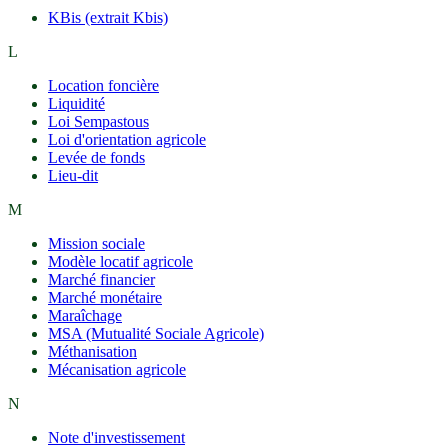
KBis (extrait Kbis)
L
Location foncière
Liquidité
Loi Sempastous
Loi d'orientation agricole
Levée de fonds
Lieu-dit
M
Mission sociale
Modèle locatif agricole
Marché financier
Marché monétaire
Maraîchage
MSA (Mutualité Sociale Agricole)
Méthanisation
Mécanisation agricole
N
Note d'investissement