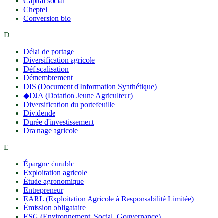
Capital social
Cheptel
Conversion bio
D
Délai de portage
Diversification agricole
Défiscalisation
Démembrement
DIS (Document d'Information Synthétique)
◆
DJA (Dotation Jeune Agriculteur)
Diversification du portefeuille
Dividende
Durée d'investissement
Drainage agricole
E
Épargne durable
Exploitation agricole
Étude agronomique
Entrepreneur
EARL (Exploitation Agricole à Responsabilité Limitée)
Émission obligataire
ESG (Environnement, Social, Gouvernance)