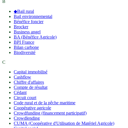
B
◆
Bail rural
Bail environnemental
Bénéfice foncier
Brocker
Business angel
BA (Bénéfice Agricole)
BPI France
Bilan carbone
Biodiversité
C
Capital immobilisé
Cashflow
Chiffre d'affaires
Compte de résultat
Cédant
Circuit court
Code rural et de la pêche maritime
Coopérative agricole
Crowdfunding (financement participatif)
Crowdlending
CUMA (Coopérative d'Utilisation de Matériel Agricole)