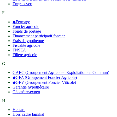
Engrais vert
F
◆
Fermage
Foncier agricole
Fonds de portage
Financement participatif foncier
Frais d'hypothèque
Fiscalité agricole
FNSEA
Filière agricole
G
GAEC (Groupement Agricole d'Exploitation en Commun)
◆
GFA (Groupement Foncier Agricole)
◆
GFV (Groupement Foncier Viticole)
Garantie hypothécaire
Géomètre-expert
H
Hectare
Hors-cadre familial