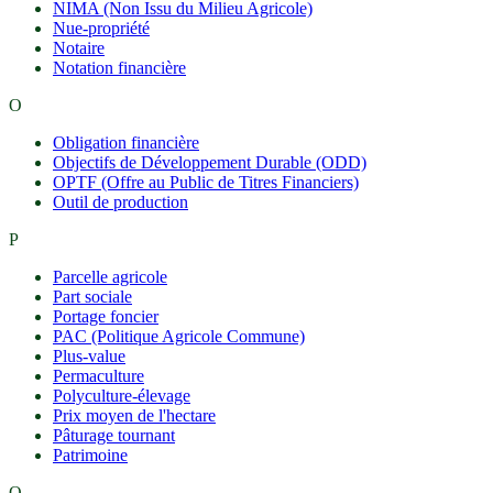
NIMA (Non Issu du Milieu Agricole)
Nue-propriété
Notaire
Notation financière
O
Obligation financière
Objectifs de Développement Durable (ODD)
OPTF (Offre au Public de Titres Financiers)
Outil de production
P
Parcelle agricole
Part sociale
Portage foncier
PAC (Politique Agricole Commune)
Plus-value
Permaculture
Polyculture-élevage
Prix moyen de l'hectare
Pâturage tournant
Patrimoine
Q