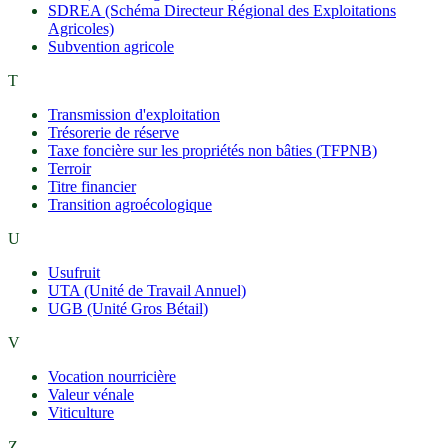
SDREA (Schéma Directeur Régional des Exploitations
Agricoles)
Subvention agricole
T
Transmission d'exploitation
Trésorerie de réserve
Taxe foncière sur les propriétés non bâties (TFPNB)
Terroir
Titre financier
Transition agroécologique
U
Usufruit
UTA (Unité de Travail Annuel)
UGB (Unité Gros Bétail)
V
Vocation nourricière
Valeur vénale
Viticulture
Z