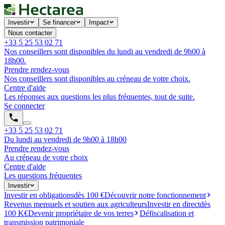
Investir
Se financer
Impact
Nous contacter
+33 5 25 53 02 71
Nos conseillers sont disponibles du lundi au vendredi de 9h00 à
18h00.
Prendre rendez-vous
Nos conseillers sont disponibles au créneau de votre choix.
Centre d'aide
Les réponses aux questions les plus fréquentes, tout de suite.
Se connecter
+33 5 25 53 02 71
Du lundi au vendredi de 9h00 à 18h00
Prendre rendez-vous
Au créneau de votre choix
Centre d'aide
Les questions fréquentes
Investir
Investir en obligations
dès 100 €
Découvrir notre fonctionnement
Revenus mensuels et soutien aux agriculteurs
Investir en direct
dès
100 K€
Devenir propriétaire de vos terres
Défiscalisation et
transmission patrimoniale