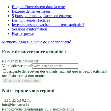
Blog de l'investisseur dans la terre
Lexique de l'investisseur
5 jours pour mieux placer son épargne
Les mini-séries Hectarea
Investir dans une vache ou une terre agricole ?
Sessions d'information
Espace presse
Mentions légales
Politique de Confidentialité
Envie de suivre notre actualité ?
Rejoignez la newsletter
Votre adresse email
J'accepte de recevoir des e-mails, sachant que je peux facilement
me désinscrire à tout moment.
S'inscrire à la newsletter
Notre équipe vous répond
+33 5 25 53 02 71
info@hectarea.io
Rendez-vous téléphonique ou visioconférence