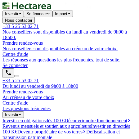
Investir
Se financer
Impact
Nous contacter
+33 5 25 53 02 71
Nos conseillers sont disponibles du lundi au vendredi de 9h00 à
18h00.
Prendre rendez-vous
Nos conseillers sont disponibles au créneau de votre choix.
Centre d'aide
Les réponses aux questions les plus fréquentes, tout de suite.
Se connecter
+33 5 25 53 02 71
Du lundi au vendredi de 9h00 à 18h00
Prendre rendez-vous
Au créneau de votre choix
Centre d'aide
Les questions fréquentes
Investir
Investir en obligations
dès 100 €
Découvrir notre fonctionnement
Revenus mensuels et soutien aux agriculteurs
Investir en direct
dès
100 K€
Devenir propriétaire de vos terres
Défiscalisation et
transmission patrimoniale