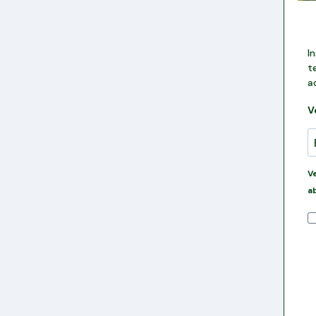
I
t
a
V
V
a